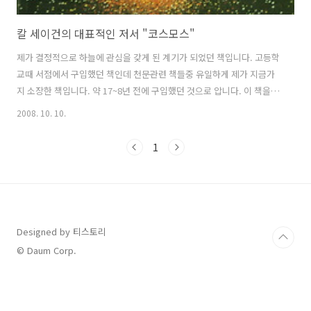
칼 세이건의 대표적인 저서 "코스모스"
제가 결정적으로 하늘에 관심을 갖게 된 계기가 되었던 책입니다. 고등학
교때 서점에서 구입했던 책인데 천문관련 책들중 유일하게 제가 지금가
지 소장한 책입니다. 약 17~8년 전에 구입했던 것으로 압니다. 이 책을
구입후 몇 날 밤을 새워가며 끝까지 읽었던 기억이 있습니다. 이 책이 출
2008. 10. 10.
간된지는 27년이 되었습니다. 이 책은 태양계의 행성과 행성탐사, 우주
의 탄생과 진화, 인류의 미래와 인류가 살아남아야만 하는 이유와 우주로
1
가야하는 이유등 우주 전반에 관한 이야기와 인류에 대해 이야기 하고 있
습니다. 칼 세이건은 이책의 끝에서 당시 냉전시대에 동서가 전쟁을 대비
한 막대한 군사비용을 투입하고 있을때 이것을 인류와 우주개발로 돌려
야 한다고 이야기 하고 있습니다. 2008.10.10 최초 작성 코스모스의 마
지막 ..
Designed by 티스토리
© Daum Corp.