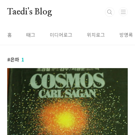
본문 바로가기
Taedi's Blog
홈
태그
미디어로그
위치로그
방명록
은하
1