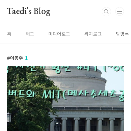
본문 바로가기
Taedi's Blog
홈
태그
미디어로그
위치로그
방명록
이봉주
1