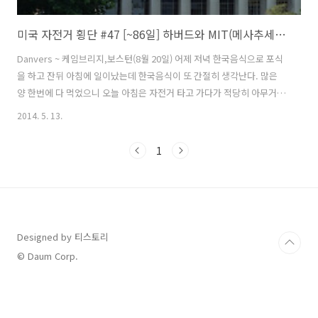
미국 자전거 횡단 #47 [~86일] 하버드와 MIT(메사추세츠공대)
Danvers ~ 케임브리지,보스턴(8월 20일) 어제 저녁 한국음식으로 포식
을 하고 잔뒤 아침에 일이났는데 한국음식이 또 간절히 생각난다. 많은
양 한번에 다 먹었으니 오늘 아침은 자전거 타고 가다가 적당히 아무거나
사먹어야겠다. 떠나기전 타이어 공기압을 체크후 바람을 넣어 주었는데
2014. 5. 13.
주기적으로 바람이 빠지는 현상이 나타난다. 타이어나 튜브 자체는 문제
가 없는 것 같은데 림테이프 문제일수도 있고 타이어도 수명을 다해가고
1
있다. 이제 얼마 안남았으니 그때까지 참아보자... 자전거 여행 3개월 다
되어가니까 페니어 색은 바래지고 기타 요품들도 하나둘 문제가 발생하
기 시작한다. 아직까지 충분히 쓸만하니 뉴욕까지는 어떻게 되겠지... 도
시에 들어오면서 도로포장 구간을 만났다. 노면은 죄다 벋겨 놓은 상태라
승차..
Designed by 티스토리
© Daum Corp.