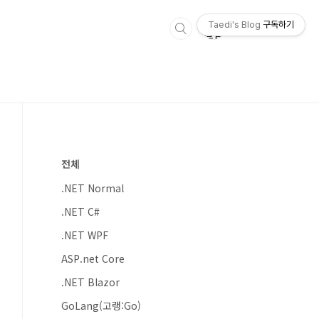
Taedi's Blog
구독하기
전체
.NET Normal
.NET C#
.NET WPF
ASP.net Core
.NET Blazor
GoLang(고랭:Go)