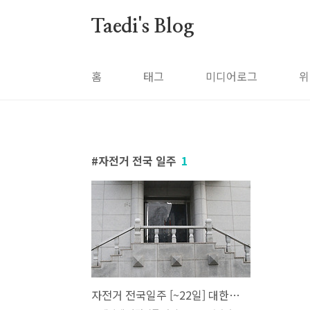
본문 바로가기
Taedi's Blog
홈
태그
미디어로그
위
자전거 전국 일주
1
자전거 전국일주 [~22일] 대한민국 최고의 해맞이 장소 호미곶