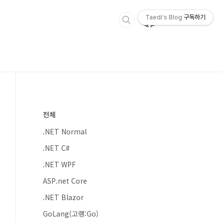
Taedi's Blog
구독하기
전체
.NET Normal
.NET C#
.NET WPF
ASP.net Core
.NET Blazor
GoLang(고랭:Go)