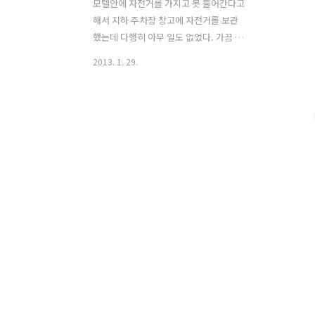
모텔안에 자전거를 가지고 못 들어간다고
해서 지하 주차장 창고에 자전거를 보관
했는데 다행히 아무 일도 없었다. 가끔 이
런상황이 발생하면 자전거를 방에다 보관
2013. 1. 29.
할 수 있는 다른 모텔을 찾아야 할지 그냥
모텔주인을 믿고 맡길지 갈등을 하곤 한
다. 모텔주인이 믿고 맡기라고는 하지만
사실 믿음은 가지 않고 기분이 썩 좋지 않
다. 오늘은 부지런히 경주시내를 돌아볼
예정이다. 그 첫번째로 선덕여왕릉... 선
덕여왕은 신라 제 27대 왕으로 이름은 덕
만(德曼)이다. 시호는 선덕여대왕(善德
女大王)이고 성은 김씨이며 아버지는 진
평왕이다. 덕만의 아버지인 진평왕에게는
아들이 없어 왕위계승 하는데 문제가 있
었고, 딸인 덕만이 신라시대 첫 여왕이 되
었다. 덕만은 천성이 착하고 지혜로운 왕
이었다. 선덕여왕은 2009년 TV 드라마..