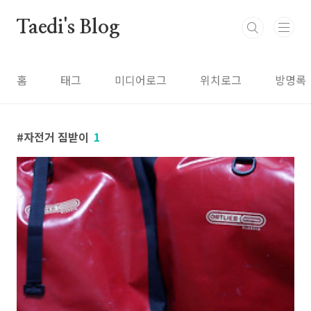
본문 바로가기
Taedi's Blog
홈
태그
미디어로그
위치로그
방명록
자전거 짐받이
1