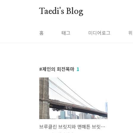
본문 바로가기
Taedi's Blog
홈
태그
미디어로그
위
제인의 회전목마
1
브루클린 브릿지와 맨해튼 브릿지 주변