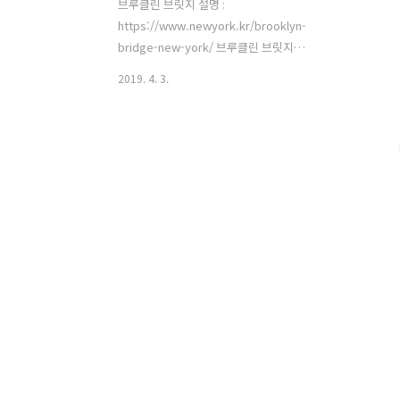
브루클린 브릿지 설명 :
https://www.newyork.kr/brooklyn-
bridge-new-york/ 브루클린 브릿지를
통해서 건너서 올 수도 있고 맨하탄 섬에
2019. 4. 3.
서 지하철을 타고 와도 된다. 맨하탄 브릿
지를 통해 건너오면 거리가 멀어 불편할
수 있지만 오는 도중에 리틀이탈리아 와
차이나 타운을 볼 수 있다. 브루클린 방향
으로 브루클린 브릿지를 걷다 보면 계단
을 통해 아래쪽으로 걸어서 덤보 지역에
쉽게 접근 할 수 있다. 2013년 여행할 당
시에 공터에 어떤 행사가 열리고 있었다.
현재 구글맵을 통해서확인한 결과 더 맥
스 패밀리 가든(The Max Family
Garden)이라는 이름으로 정원이 조성되
어 있다. Google Map 브루클린 브릿지
(Brooklyn Bridge) 맨하탄 브릿지 (M..