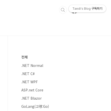
Taedi's Blog
구독하기
전체
.NET Normal
.NET C#
.NET WPF
ASP.net Core
.NET Blazor
GoLang(고랭:Go)