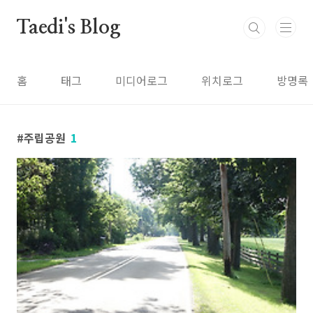
본문 바로가기
Taedi's Blog
홈
태그
미디어로그
위치로그
방명록
주립공원
1