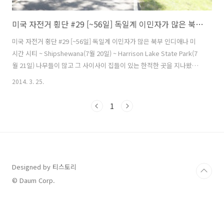
미국 자전거 횡단 #29 [~56일] 독일계 이민자가 많은 북부 인디애나
미국 자전거 횡단 #29 [~56일] 독일계 이민자가 많은 북부 인디애나 미
시간 시티 ~ Shipshewana(7월 20일) ~ Harrison Lake State Park(7
월 21일) 나무들이 많고 그 사이사이 집들이 있는 한적한 곳을 지나왔다.
어제 게리(Gary)를 지나온 이후부터는 농가 지역이 나왔는데 이곳부터
2014. 3. 25.
는 백인이 많이 거주하는 지역이다. 갑자기 GPS가 꺼져 버렸다 배터리를
새것으로 넣은 줄 알았는데 그게 아닌것 같았다. 배터리를 교체하려고 커
1
버를 여는 순간 안에 있던 메모리 카드가 풀숲으로 날아가 버렸다. 이거
갑자기 앞이 노래진다. 메모리 카드가 없어도 GPS로그는 기록이 되지만
지도를 볼 수 없기 때문에 눈 뜬 장님이 된것이나 마찬가지다. 이리저리
찾아봤지만 눈에 보이질 않았다. 검..
Designed by 티스토리
© Daum Corp.