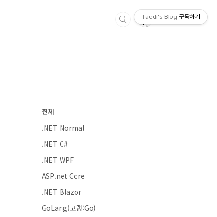
Taedi's Blog
구독하기
전체
.NET Normal
.NET C#
.NET WPF
ASP.net Core
.NET Blazor
GoLang(고랭:Go)