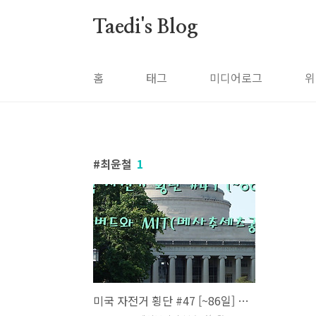
본문 바로가기
Taedi's Blog
홈
태그
미디어로그
위
최윤철
1
미국 자전거 횡단 #47 [~86일] 하버드와 MIT(메사추세츠공대)