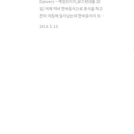
Danvers ~ 케임브리지,보스턴(8월 20
일) 어제 저녁 한국음식으로 포식을 하고
잔뒤 아침에 일이났는데 한국음식이 또
간절히 생각난다. 많은 양 한번에 다 먹었
2014. 5. 13.
으니 오늘 아침은 자전거 타고 가다가 적
당히 아무거나 사먹어야겠다. 떠나기전
타이어 공기압을 체크후 바람을 넣어 주
었는데 주기적으로 바람이 빠지는 현상이
나타난다. 타이어나 튜브 자체는 문제가
없는 것 같은데 림테이프 문제일수도 있
고 타이어도 수명을 다해가고 있다. 이제
얼마 안남았으니 그때까지 참아보자... 자
전거 여행 3개월 다 되어가니까 페니어 색
은 바래지고 기타 요품들도 하나둘 문제
가 발생하기 시작한다. 아직까지 충분히
쓸만하니 뉴욕까지는 어떻게 되겠지... 도
시에 들어오면서 도로포장 구간을 만났
다. 노면은 죄다 벋겨 놓은 상태라 승차..