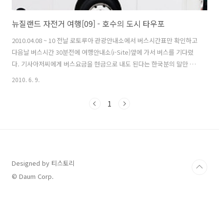
뉴질랜드 자전거 여행[09] - 호수의 도시 타우포
2010.04.08 ~ 10 전날 로토루아 관광안내소에서 버스시간표만 확인하고
다음날 버스시간 30분전에 여행안내소(i-Site)앞에 가서 버스를 기다렸
다. 기사아저씨에게 버스요금을 현금으로 내도 된다는 한국분의 말만 믿
고 갔다가 낭패를 봤다. 기사아저씨가 승객명단에 없다고 하시면서 버스
2010. 6. 9.
티켓이 필요하다고... 해서 급하게 여행안내소 옆에 있는 발권하는 곳에
가서 버스티켓을 구입했다.. (다들 아시겠지만 해외에 나오면 예약은 필
1
수라는 것.... 을 이때 확실히 알았습니다.) 어찌어찌 로토루아에서 버스
를 타고 1시동안 달려서 타우포에 도착했다. 로토루아에서 자전거를 차
에 실을때 기사아저씨가 제국적을 확인하시면서 한국어로 "안녕하세요
~", "감사합니다." 라고 반갑게 인사를 해주셨고 또 타우포에서 내릴때도
엄..
Designed by 티스토리
© Daum Corp.