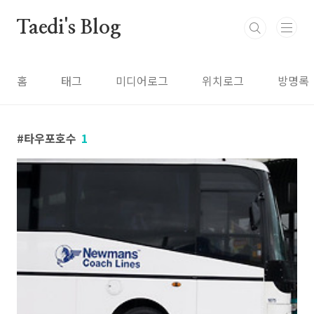
본문 바로가기
Taedi's Blog
홈
태그
미디어로그
위치로그
방명록
타우포호수
1