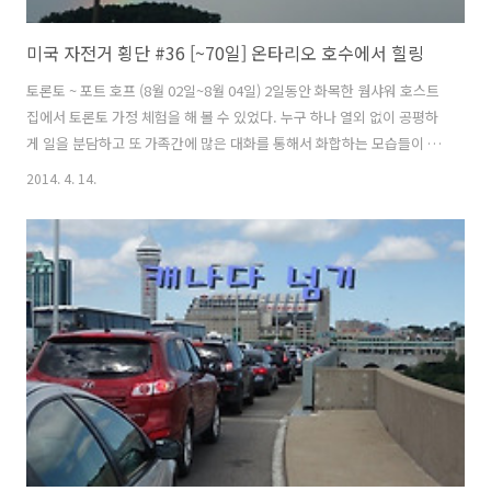
미국 자전거 횡단 #36 [~70일] 온타리오 호수에서 힐링
토론토 ~ 포트 호프 (8월 02일~8월 04일) 2일동안 화목한 웜샤워 호스트
집에서 토론토 가정 체험을 해 볼 수 있었다. 누구 하나 열외 없이 공평하
게 일을 분담하고 또 가족간에 많은 대화를 통해서 화합하는 모습들이 매
우 인상적이었다. 캐나다 국경을 넘어서 타고 왔던 워터프론트 트레일길
2014. 4. 14.
을 호스트가 지도를 프린트 해서 주었다. 오샤와에서 코버그까지 약
50km정도 되는 거리다. 토론토부터 오샤와까지는 열차를 타고 갈 예정
인데 호스트가 역까지 안내 해준다고 했다. 이틀동안 나의 안식처가 되었
던 잠자리 호스트가 날 위해서 중국만두들 요리해 주었는데 그의 세심함
을 엿볼 수 있었다. 호스트는 환경과 에너지 절약, 친환경농업등 환경 보
호관련 일을 한다고 했다. 몇년전 우리나라 강을 심하게 오염시켰던 녹조
사진..