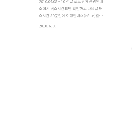
2010.04.08 ~ 10 전날 로토루아 관광안내
소에서 버스시간표만 확인하고 다음날 버
스시간 30분전에 여행안내소(i-Site)앞에
가서 버스를 기다렸다. 기사아저씨에게
2010. 6. 9.
버스요금을 현금으로 내도 된다는 한국분
의 말만 믿고 갔다가 낭패를 봤다. 기사아
저씨가 승객명단에 없다고 하시면서 버스
티켓이 필요하다고... 해서 급하게 여행안
내소 옆에 있는 발권하는 곳에 가서 버스
티켓을 구입했다.. (다들 아시겠지만 해외
에 나오면 예약은 필수라는 것.... 을 이때
확실히 알았습니다.) 어찌어찌 로토루아
에서 버스를 타고 1시동안 달려서 타우포
에 도착했다. 로토루아에서 자전거를 차
에 실을때 기사아저씨가 제국적을 확인하
시면서 한국어로 "안녕하세요~", "감사합
니다." 라고 반갑게 인사를 해주셨고 또
타우포에서 내릴때도 엄..