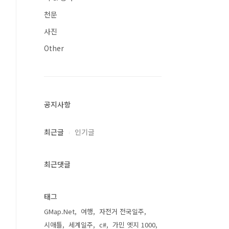
천문
사진
Other
공지사항
최근글
인기글
최근댓글
태그
GMap.Net
여행
자전거 전국일주
시애틀
세계일주
c#
가민 엣지 1000