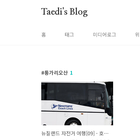
본문 바로가기
Taedi's Blog
홈
태그
미디어로그
위
통가리오산
1
뉴질랜드 자전거 여행[09] - 호수의 도시 타우포