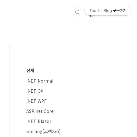
Taedi's Blog
구독하기
전체
.NET Normal
.NET C#
.NET WPF
ASP.net Core
.NET Blazor
GoLang(고랭:Go)