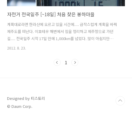
자전거 전국일주 [~18일] 처음 찾은 봉하마을
계획대로라면 한라산에 오르고 있을 시간에.... 급작스럽게 계획을 바꿔
제주도를 떠난다. 이호테우 해변에서 짐을 정리하고 제주항으로 가던
길.... 전국일주 시작 17일 만에 1,000km를 넘었다. 많이 아쉽지만
1,100고지를 오르는 소기의 목적을 완수했으니 실망하지 않는다. 동해
2012. 8. 23.
쪽으로 올라가면 날씨가 추워질것으로 예상되어 침낭, 텐트, 코펠, 에어
매트리스등 야영장비를 모두 우체국 택배를 통해서 집으로 보냈다. 아쉽
1
지만 여행 끝날때까지 찜질방 아니면 모텔에서 자야 한다. 자전거의 짐은
한결 가벼워졌고 오르막길을 오를때 힘들지 않을 것 같다. 강원도에서 태
백산맥 넘어올때 많은 도움이 될거라 본다. 제주시의 한 식당에서 간단하
게 점심을 먹고 제주항 근처에서 열리는 행사를 잠시 둘러보며 배시간전
까지 시간을..
Designed by 티스토리
© Daum Corp.