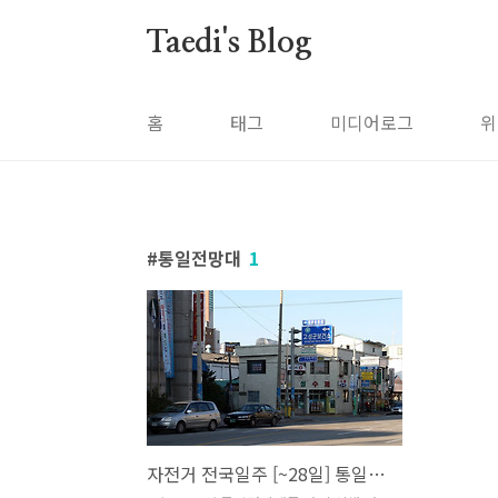
본문 바로가기
Taedi's Blog
홈
태그
미디어로그
위
통일전망대
1
자전거 전국일주 [~28일] 통일전망대