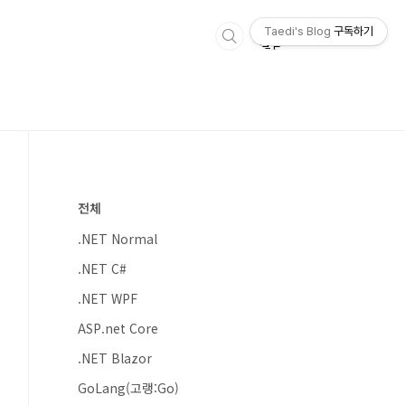
Taedi's Blog
구독하기
전체
.NET Normal
.NET C#
.NET WPF
ASP.net Core
.NET Blazor
GoLang(고랭:Go)