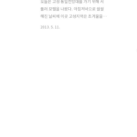
오늘은 고성 통일전망대를 가기 위해 서
둘러 모텔을 나왔다. 아침저녁으로 쌀쌀
해진 날씨에 이곳 고성지역은 초겨울을
연상케한다. 난 느긋하게 버스를 타고 통
2013. 5. 11.
일 전망대를 가지만 다른 사람들은 학교
와 직장등 각자의 일상을 위해 어디론가
분주 하게 가고 있다. 버스도 더이상 올라
갈 수 없는 최북단이다. 여기서부터는 통
일전망대까지 걸어가야 한다. 도보로 이
동하기에는 부담스럽지 않은 거리이다.
마지막 주유소라하는데 정말일까? 왼쪽
이 길건너편 건물이 통일전망대를 가기
위한 출입신고를 하는 곳이다. 아무나 들
어갈 수 없는 민통선 지역이다 보니 검문
검색 및 보안이 철저하다. 통일전망대는
자전거가 들어갈 수 없기에 여기까지 버
스를 타고 왔다. 통일전망대까지는 따로
셔틀버스도 없고 자전거도 출입이 안된
다. 가기 위해선 차량으..