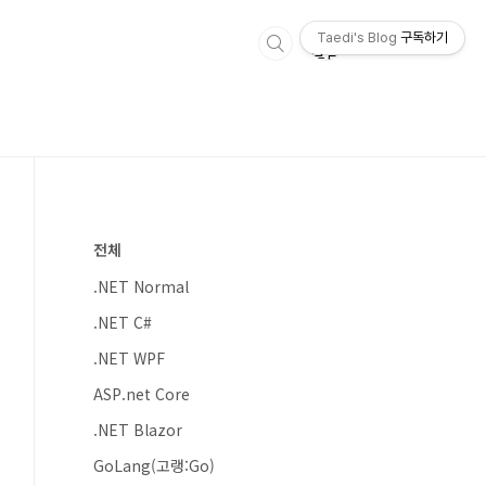
Taedi's Blog
구독하기
전체
.NET Normal
.NET C#
.NET WPF
ASP.net Core
.NET Blazor
GoLang(고랭:Go)