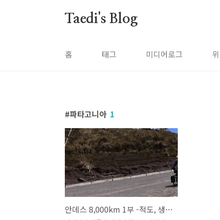
본문 바로가기
Taedi's Blog
홈
태그
미디어로그
위
파타고니아
1
안데스 8,000km 1부 -적도, 생명의 땅- 편에 나온 세계일주 자전거 여행자