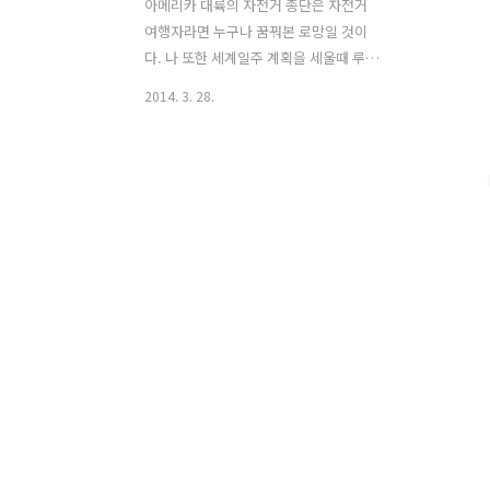
아메리카 대륙의 자전거 종단은 자전거
여행자라면 누구나 꿈꿔본 로망일 것이
다. 나 또한 세계일주 계획을 세울때 루트
에 있던 곳이기도 하다. 물론 아직 떠나지
2014. 3. 28.
는 못했지만 언젠가는 이루고 싶은 버킷
리스트이다. 그래서 TV에서 남미 관련 방
송이나 다큐멘터리를 방영할 경우 꼼꼼하
게 챙겨보는 편이다. 엄홍길 대장님이 출
연하는 월드컵 특집 안데스 8,000km 1부
- 적도, 생명의 땅 - 편에서 에콰도르의 코
토팍시 산을 트렉킹 후 만난 자전거 여행
자와의 잠깐의 조우가 있었다. 코토팍시
산(Cotopaxi)은 해발 5,897m이며 에콰
도르 안데스 산맥에 있다. 활화산이며 산
정상에는 만년설이 쌓여있다. 케추아 족
원주민은 코토팍시 화산을 달의 산 이라
해서 신성하게 여긴다고 한다. 구글맵 :
http://goo.g..