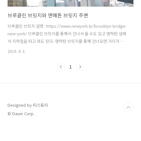
브루클린 브릿지와 맨해튼 브릿지 주변
브루클린 브릿지 설명 : https://www.newyork.kr/brooklyn-bridge-
new-york/ 브루클린 브릿지를 통해서 건너서 올 수도 있고 맨하탄 섬에
서 지하철을 타고 와도 된다. 맨하탄 브릿지를 통해 건너오면 거리가 멀
어 불편할 수 있지만 오는 도중에 리틀이탈리아 와 차이나 타운을 볼 수
2019. 4. 3.
있다. 브루클린 방향으로 브루클린 브릿지를 걷다 보면 계단을 통해 아래
쪽으로 걸어서 덤보 지역에 쉽게 접근 할 수 있다. 2013년 여행할 당시에
1
공터에 어떤 행사가 열리고 있었다. 현재 구글맵을 통해서확인한 결과 더
맥스 패밀리 가든(The Max Family Garden)이라는 이름으로 정원이 조
성되어 있다. Google Map 브루클린 브릿지 (Brooklyn Bridge) 맨하탄
브릿지 (M..
Designed by 티스토리
© Daum Corp.