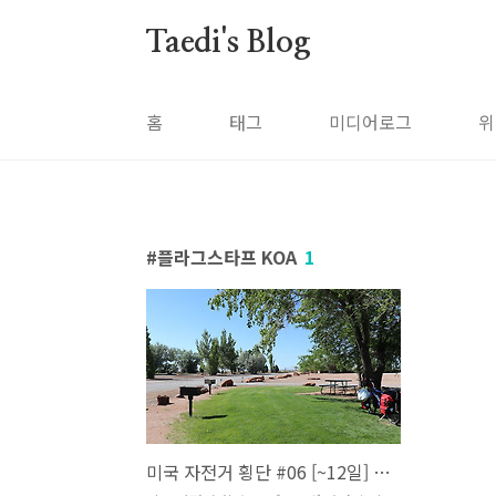
본문 바로가기
Taedi's Blog
홈
태그
미디어로그
위
플라그스타프 KOA
1
미국 자전거 횡단 #06 [~12일] 왔던길 되돌아 가는건 정말 싫어