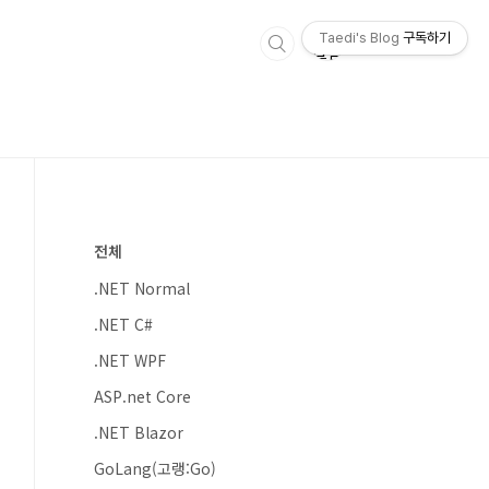
Taedi's Blog
구독하기
전체
.NET Normal
.NET C#
.NET WPF
ASP.net Core
.NET Blazor
GoLang(고랭:Go)