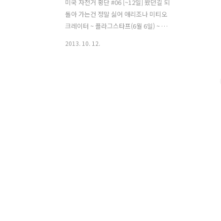
미국 자전거 횡단 #06 [~12일] 왔던길 되
돌아 가는건 정말 싫어 애리조나 미티오
크레이터 ~ 플라그스타프(6월 6일) ~ 윌
리엄스(6월 7일) 사막의 하루는 구름 한점
2013. 10. 12.
없는 맑은 하늘과 달궈진 대기의 뜨거움
으로 시작된다. 어제 왔던길을 역으로 가
야하니 짜증이 확~ 밀려온다. 라이딩을 처
음 한 어제는 피곤했던지 아침까지 깨지
않고 잘 잤다. 어제 내게 관심을 보이시면
서 얼음을 가져다주신 분의 캠핑카가 보
인다. 어제 얼음을 받으면서고 고맙다고
했긴 하지만 그래도 떠나기전 다시 아침
인사라도 할려고 했는데 아직 일어나지
않으신 듯 해서 쓰레기만 정리후 자리를
떠났다. 캠핑비가 좀 비싸긴 했지만 외부
의 침입을 막는 울타리가 있어 소지품이
나 치안에 대해서는 걱정할 필요가 없는
듯 보였다. 오늘은 지루한 라이딩이..