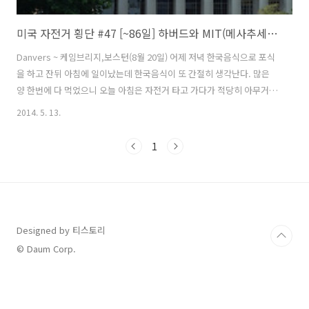
미국 자전거 횡단 #47 [~86일] 하버드와 MIT(메사추세츠공대)
Danvers ~ 케임브리지,보스턴(8월 20일) 어제 저녁 한국음식으로 포식
을 하고 잔뒤 아침에 일이났는데 한국음식이 또 간절히 생각난다. 많은
양 한번에 다 먹었으니 오늘 아침은 자전거 타고 가다가 적당히 아무거나
사먹어야겠다. 떠나기전 타이어 공기압을 체크후 바람을 넣어 주었는데
2014. 5. 13.
주기적으로 바람이 빠지는 현상이 나타난다. 타이어나 튜브 자체는 문제
가 없는 것 같은데 림테이프 문제일수도 있고 타이어도 수명을 다해가고
1
있다. 이제 얼마 안남았으니 그때까지 참아보자... 자전거 여행 3개월 다
되어가니까 페니어 색은 바래지고 기타 요품들도 하나둘 문제가 발생하
기 시작한다. 아직까지 충분히 쓸만하니 뉴욕까지는 어떻게 되겠지... 도
시에 들어오면서 도로포장 구간을 만났다. 노면은 죄다 벋겨 놓은 상태라
승차..
Designed by 티스토리
© Daum Corp.