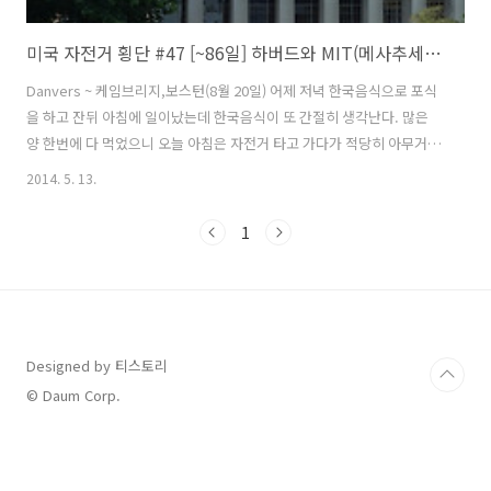
미국 자전거 횡단 #47 [~86일] 하버드와 MIT(메사추세츠공대)
Danvers ~ 케임브리지,보스턴(8월 20일) 어제 저녁 한국음식으로 포식
을 하고 잔뒤 아침에 일이났는데 한국음식이 또 간절히 생각난다. 많은
양 한번에 다 먹었으니 오늘 아침은 자전거 타고 가다가 적당히 아무거나
사먹어야겠다. 떠나기전 타이어 공기압을 체크후 바람을 넣어 주었는데
2014. 5. 13.
주기적으로 바람이 빠지는 현상이 나타난다. 타이어나 튜브 자체는 문제
가 없는 것 같은데 림테이프 문제일수도 있고 타이어도 수명을 다해가고
1
있다. 이제 얼마 안남았으니 그때까지 참아보자... 자전거 여행 3개월 다
되어가니까 페니어 색은 바래지고 기타 요품들도 하나둘 문제가 발생하
기 시작한다. 아직까지 충분히 쓸만하니 뉴욕까지는 어떻게 되겠지... 도
시에 들어오면서 도로포장 구간을 만났다. 노면은 죄다 벋겨 놓은 상태라
승차..
Designed by 티스토리
© Daum Corp.