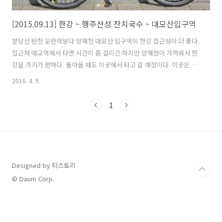
[2015.09.13] 한강 ~ 행주산성 잔치국수 ~ 대모산입구역
분당선 탄천 모란역보다 양재천 대모산 입구역이 한강 접근성이 더 좋다.
집근처 매교역에서 타면 시간이 좀 걸리긴 하지만 양재천이 가까워서 한
강을 가기가 편하다. 돌아올 때도 이곳에서 타고 갈 예정이다. 이곳은 강
남권에 위치해 있으면서 개천과 주변에 산이 있어 자연환경 여건이 좋다.
2016. 4. 9.
살고 있는 지역 주민에게는 매우 좋은 주거 환경이다. 아직도 덥긴 하지
만 라이딩 하기에는 괜찮은 날씨다. 탄천합수부 어느정도 라이딩을 하니
1
점차 더워지고 배가 고파진다. 일요일이라 라이딩 하는 사람들도 많고 한
강이 북적북적 하다. 역시 이런곳은 혼자 오면 안되는데 얼른 먹고 자리
를 떳다. 라이더들에게 유명한 행주산성 국수를 먹기 위해 반포대교 밑
잠수교를 건넜다. 반포대교 분수 한강 북단 자전거 도로는 남단보다는 비
교적 한산하..
Designed by 티스토리
© Daum Corp.