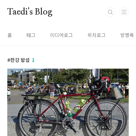
본문 바로가기
Taedi's Blog
홈
태그
미디어로그
위치로그
방명록
한강 밤섬
1