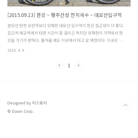
[2015.09.13] 한강 ~ 행주산성 잔치국수 ~ 대모산입구역
분당선 탄천 모란역보다 양재천 대모산 입구역이 한강 접근성이 더 좋다.
집근처 매교역에서 타면 시간이 좀 걸리긴 하지만 양재천이 가까워서 한
강을 가기가 편하다. 돌아올 때도 이곳에서 타고 갈 예정이다. 이곳은 강
남권에 위치해 있으면서 개천과 주변에 산이 있어 자연환경 여건이 좋다.
2016. 4. 9.
살고 있는 지역 주민에게는 매우 좋은 주거 환경이다. 아직도 덥긴 하지
만 라이딩 하기에는 괜찮은 날씨다. 탄천합수부 어느정도 라이딩을 하니
1
점차 더워지고 배가 고파진다. 일요일이라 라이딩 하는 사람들도 많고 한
강이 북적북적 하다. 역시 이런곳은 혼자 오면 안되는데 얼른 먹고 자리
를 떳다. 라이더들에게 유명한 행주산성 국수를 먹기 위해 반포대교 밑
잠수교를 건넜다. 반포대교 분수 한강 북단 자전거 도로는 남단보다는 비
교적 한산하..
Designed by 티스토리
© Daum Corp.