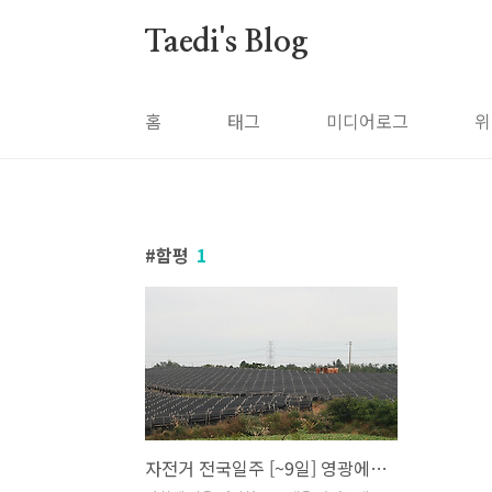
본문 바로가기
Taedi's Blog
홈
태그
미디어로그
위
함평
1
자전거 전국일주 [~9일] 영광에서는 첫 자전거 여행자를 목포에서는 비를 만났다.