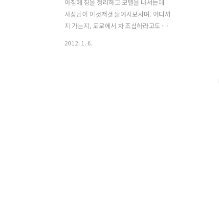
아침에 짐을 정리하고 모텔을 나서는데
사장님이 이것저것 물어시보시며. 어디까
지 가는지, 도로에서 차 조심하라고도 하
시고 또 젊은 사람들이 시비걸면 상대하
2012. 1. 6.
지 말고 그냥 무시하고 가라고 하신다. 해
꼬지 할수도 있으니 말이다. 그러면서 커
피도 타주시고 물도 떠가라고 하며 제차
격려와 조심하라는 당부의 말씀을 하셨
다. 점차 우리나라도 자전거 여행자들이
많아지니까 자연스럽게 그런 모습을 접하
게 되면서 관심도 갖고 인식도 좋아지는
것 같다. 매우 바람직한 현상이다. 그렇지
만 한편으론 내가 그분들에게 민폐가 되
지는 않을까 하는 생각으로 지나가면서
매우 조심하려고 노력한다. 낮과 밤의 기
온차로 인해서 산과 들에는 낮으막한 안
개가 드리워져 있고, 태양이 비추지 않아
날씨가 매우 쌀쌀하다. 옷을 껴입을까 하
다가도 안개가 ..