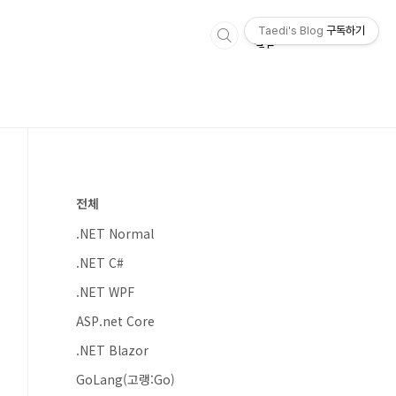
Taedi's Blog
구독하기
전체
.NET Normal
.NET C#
.NET WPF
ASP.net Core
.NET Blazor
GoLang(고랭:Go)