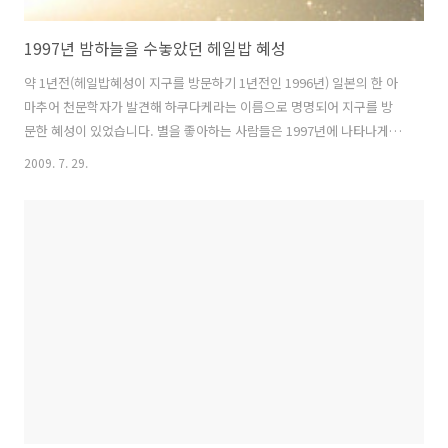
1997년 밤하늘을 수놓았던 헤일밥 혜성
약 1년전(헤일밥혜성이 지구를 방문하기 1년전인 1996년) 일본의 한 아
마추어 천문학자가 발견해 하쿠다케라는 이름으로 명명되어 지구를 방
문한 혜성이 있었습니다. 별을 좋아하는 사람들은 1997년에 나타나게될
헤일밥혜성을 기대하면서 있었던 즈음 하쿠다케 혜성의 출현으로 2년 연
2009. 7. 29.
속으로 대우주쇼를 볼 수 있는 기쁨에 휩싸였습니다. 또 신문과 방송에서
는 앞다투어 기사를 내보내기 바빴고 하늘과 천체에 대해 관심이 없었던
사람들도 뉴스를 통해 한 번씩은 목성과 혜성이 충돌을 한다거나 혜성이
지구를 방문한다는 소식등을 접할 수 있었습니다. 저 또한 우주와 천문현
상에 대해 유독 관심이 많았던터라 매일 밤이면 하늘을 습관적으로 쳐다
보기 일쑤였습니다. "오늘은 혜성이 어디쯤 지나가고 있을까..." 하고 말
입니다. 약 2..