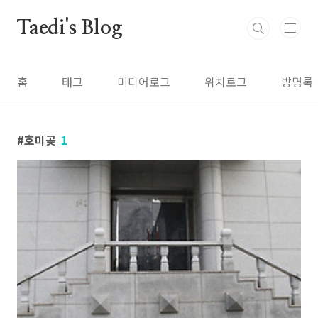
본문 바로가기
Taedi's Blog
홈
태그
미디어로그
위치로그
방명록
호미곶
1