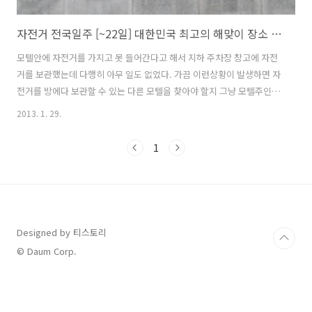
자전거 전국일주 [~22일] 대한민국 최고의 해맞이 장소 호미곶
모텔안에 자전거를 가지고 못 들어간다고 해서 지하 주차장 창고에 자전
거를 보관했는데 다행히 아무 일도 없었다. 가끔 이런상황이 발생하면 자
전거를 방에다 보관할 수 있는 다른 모텔을 찾아야 할지 그냥 모텔주인을
믿고 맡길지 갈등을 하곤 한다. 모텔주인이 믿고 맡기라고는 하지만 사실
2013. 1. 29.
믿음은 가지 않고 기분이 썩 좋지 않다. 오늘은 부지런히 경주시내를 돌
아볼 예정이다. 그 첫번째로 선덕여왕릉... 선덕여왕은 신라 제 27대 왕
1
으로 이름은 덕만(德曼)이다. 시호는 선덕여대왕(善德女大王)이고 성은
김씨이며 아버지는 진평왕이다. 덕만의 아버지인 진평왕에게는 아들이
없어 왕위계승 하는데 문제가 있었고, 딸인 덕만이 신라시대 첫 여왕이
되었다. 덕만은 천성이 착하고 지혜로운 왕이었다. 선덕여왕은 2009년
TV 드라마..
Designed by 티스토리
© Daum Corp.