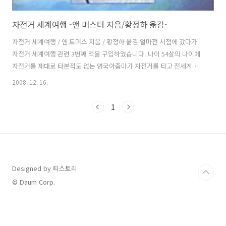
자전거 세계여행 -앤 머스터 지음/황정하 옮김-
자전거 세계여행 / 앤 토머스 지음 / 황정하 옮김 얼마전 서점에 갔다가
자전거 세계여행 관련 3번째 책을 구입하였습니다. 나이 54살의 나이에
자전거를 제대로 타본적도 없는 영국아줌마가 자전거를 타고 전세계를
여행한다는 내용의 여행기입니다. 인도에 우연히 갔다가 자전거를 타고
2008. 12. 16.
사막을 가로지르는 한 여행자의 모습을 보고 12,000(19,200킬로미터)마
일의 대장정을 하게 되었습니다. 아줌마의 여행경로는 아줌마가 사는 영
1
국을 출발하여 프랑스 -> 이탈리아 -> 그리스 -> 터키 -> 파키스탄 -> 인
도 -> 태국 -> 말레이시아 -> 싱가포르 -> 미국을 횡단하고 다시 영국으
로 돌아왔습니다. 여행을 하기 위해 2년동안 자전거 연습을 하며 체력을
길렀고 각종 여행에 필요한 물품을 준비했습니다. 또 자전거로..
Designed by 티스토리
© Daum Corp.