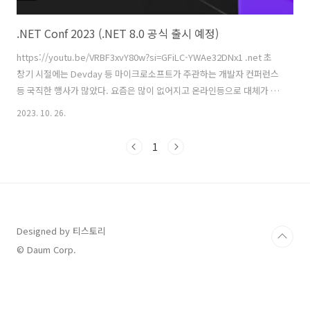
.NET Conf 2023 (.NET 8.0 공식 출시 예정)
https://youtu.be/VRBF3xvY80w?si=GFiLC-YWAe32DNx1 .net 초
창기 시절에는 Devday 등 마이크로소프트가 주관하는 개발자 컨퍼런스
등 국직한 행사가 많았다. 요즘은 많이 없어지고 온라인등으로 대체가 되
었다. 요즘은 가장 큰 행사가 .NET Conf... 올해는 11월 14~16일까지 열
2023. 10. 26.
리며 이때 .NET 8(C# v12)이 정식 출시가 예정되어 있다. 현재 .NET 6 기
반의 Blazor로 개발을 진행하고 있다. 당장 .NET 8이 나와도 사이트의
1
안정성 등을 감안해야 하기 때문에 마이그리에션 등의 계획은 없다. 그러
나 Blazor 8에서는 기존 버전에서 부족했던 부분들이 많이 개선 또는 향
상 등 큰 변화가 있을 예정이라고 한다. 업계?에서는게임체인저라고 까
지 하는..
Designed by 티스토리
© Daum Corp.