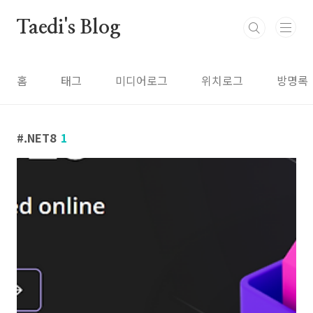
본문 바로가기
Taedi's Blog
홈
태그
미디어로그
위치로그
방명록
.NET8
1