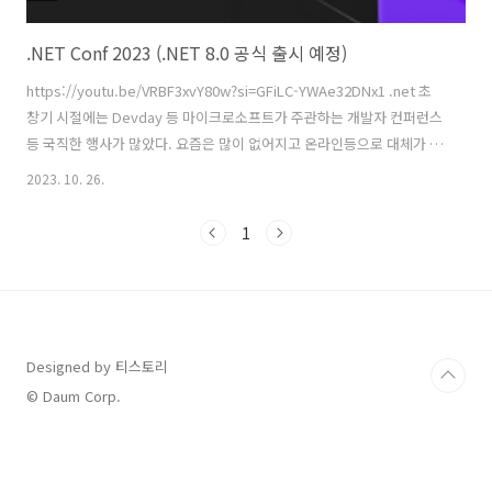
.NET Conf 2023 (.NET 8.0 공식 출시 예정)
https://youtu.be/VRBF3xvY80w?si=GFiLC-YWAe32DNx1 .net 초
창기 시절에는 Devday 등 마이크로소프트가 주관하는 개발자 컨퍼런스
등 국직한 행사가 많았다. 요즘은 많이 없어지고 온라인등으로 대체가 되
었다. 요즘은 가장 큰 행사가 .NET Conf... 올해는 11월 14~16일까지 열
2023. 10. 26.
리며 이때 .NET 8(C# v12)이 정식 출시가 예정되어 있다. 현재 .NET 6 기
반의 Blazor로 개발을 진행하고 있다. 당장 .NET 8이 나와도 사이트의
1
안정성 등을 감안해야 하기 때문에 마이그리에션 등의 계획은 없다. 그러
나 Blazor 8에서는 기존 버전에서 부족했던 부분들이 많이 개선 또는 향
상 등 큰 변화가 있을 예정이라고 한다. 업계?에서는게임체인저라고 까
지 하는..
Designed by 티스토리
© Daum Corp.