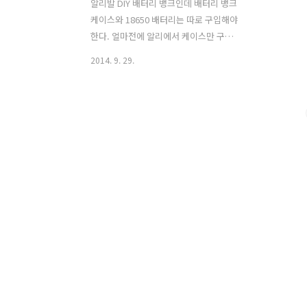
알리발 DIY 배터리 뱅크인데 배터리 뱅크
케이스와 18650 배터리는 따로 구입해야
한다. 얼마전에 알리에서 케이스만 구입
했으나 나머지 재료가 준비되지 않아 따
2014. 9. 29.
로 보관중이다. 그러던 중에 네이버 카페
자연에너지 에서 어떤 분이 조립된 제품
을 팔길래 바로 연락을 해서 택배로 하루
만에 받았다. 참고로 다른 배터리 뱅크보
다 18650 건전지가 들어가는 공간이 상대
적으로 작아서 되도록이면 18650 건전지
의 스폿용접을 권장한다. 그리고 셀은 중
국산보다 국내 LG, 삼성이나 일본의 믿을
수 있는 기업에서 생산된 것을 사용하기
바란다. 중국산은 검증되지 않아서 폭발
의 위험성이 있다. 충전은 스마트폰용 5핀
단자가 있어 안드로이드 계열 스마트폰
사용자라면 같이 사용할 수 있다. 아이폰
사용자라면 추가적으로 구매를 ..