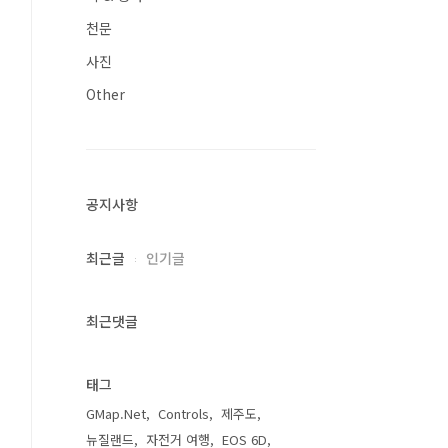
천문
사진
Other
공지사항
최근글
인기글
최근댓글
태그
GMap.Net
Controls
제주도
뉴질랜드
자전거 여행
EOS 6D