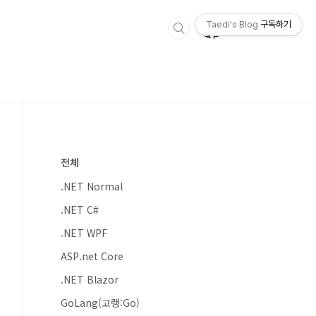
Taedi's Blog
구독하기
전체
.NET Normal
.NET C#
.NET WPF
ASP.net Core
.NET Blazor
GoLang(고랭:Go)