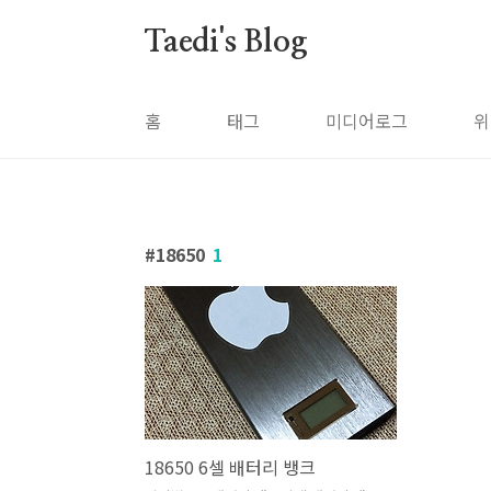
본문 바로가기
Taedi's Blog
홈
태그
미디어로그
위
18650
1
18650 6셀 배터리 뱅크