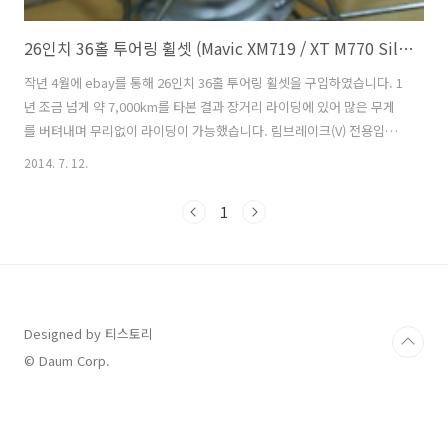
26인치 36홀 투어링 휠셋 (Mavic XM719 / XT M770 Silver / DT Competit)
작년 4월에 ebay를 통해 26인치 36홀 투어링 휠셋을 구입하였습니다. 1
년 조금 넘게 약 7,000km를 타본 결과 장거리 라이딩에 있어 많은 무게
를 버텨내며 무리없이 라이딩이 가능했습니다. 림브레이크(V) 전용입니
다. Rim : Mavic XM719 Black Mavic XM719 Black의 제원입니다.출처
2014. 7. 12.
: 구글 좌 : Front(앞) / 우 : Rear(뒤) Hub : XT M770 Silver 36hole
(Rear) 저전거 여행에는 많은 짐을 실어야 하기에 32hole(이하 h) 보다
1
는 36h가 적합합니다. 요즘은 40h도 나오기는 하지만 36h이면 1년이상
의 초장거리 여행에서도 충분합니다. 일본의 자전거 부품사인 시마노 제
품이며 만족할 만한 구름성을 보여줍니다. Hub : XT M77..
Designed by 티스토리
© Daum Corp.