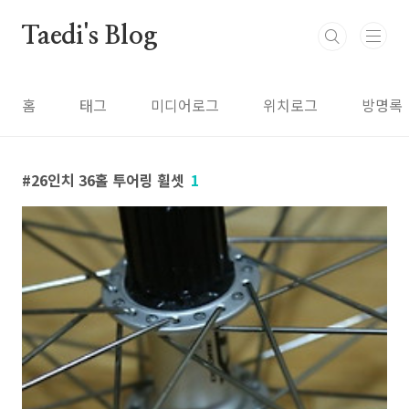
본문 바로가기
Taedi's Blog
홈
태그
미디어로그
위치로그
방명록
26인치 36홀 투어링 휠셋
1