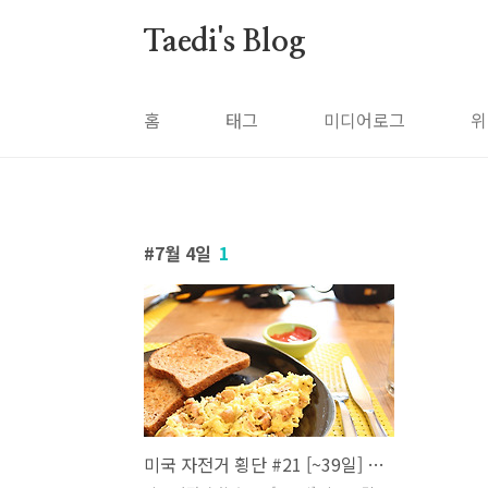
본문 바로가기
Taedi's Blog
홈
태그
미디어로그
위
7월 4일
1
미국 자전거 횡단 #21 [~39일] 미국 독립기념일 (네브라스카 시티)