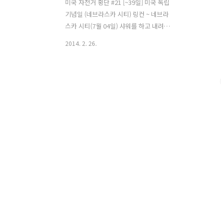
미국 자전거 횡단 #21 [~39일] 미국 독립
기념일 (네브라스카 시티) 링컨 ~ 네브라
스카 시티(7월 04일) 샤워를 하고 내려왔
더니 제이슨이 아침 먹으라고 손수 빵과
2014. 2. 26.
스크럼블을 해주었다. 어제 저녁 늦게까
지 많은 배려와 함께 신경 써준거 만으로
도 고마울 따름인데 오늘 아침까지 차려
주어서 몸둘바를 모르겠다. 떠나는 시간
까지 따듯한 정을 느끼게 해주었다. 오늘
은 미국 국경일인 독립기념일이다. 휴일
이라서 그런지 아침부터 라이딩 하려는
준비를 한다. 제이슨과 마지막 인사를 나
누고 나도 출발했다. 독립기념일이라 굉
장히 시끌벅적 할줄 알았는데 의외로 차
분하게 하루를 시작하는 것 같았다. 부탄
가스가 떨어져서 왔는데 여기는 푸드마켓
전용이라 매장안에는 없었다. 물과 식료
품을 구입하고 나서 페니어 안에 담고 있
을때 ..