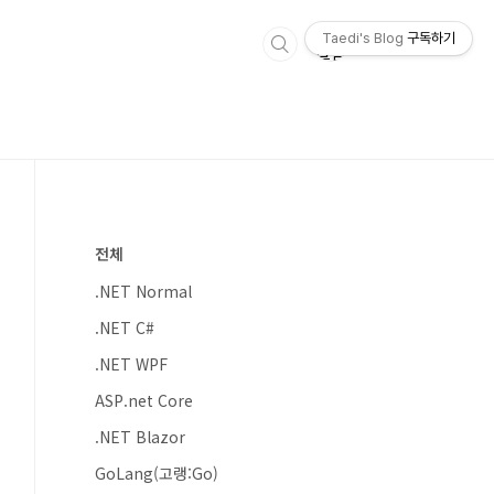
Taedi's Blog
구독하기
전체
.NET Normal
.NET C#
.NET WPF
ASP.net Core
.NET Blazor
GoLang(고랭:Go)