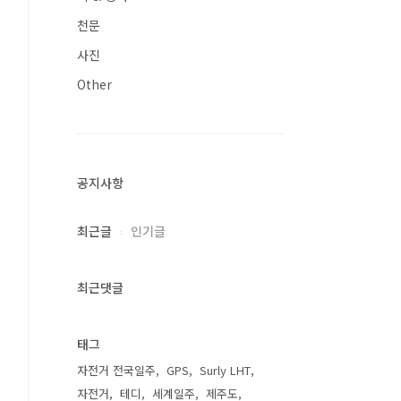
천문
사진
Other
공지사항
최근글
인기글
최근댓글
태그
자전거 전국일주
GPS
Surly LHT
자전거
테디
세계일주
제주도