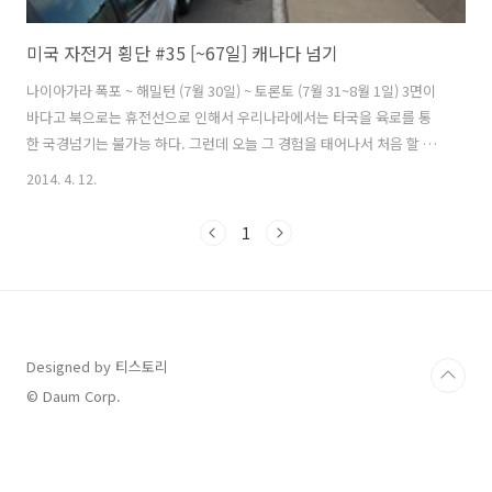
미국 자전거 횡단 #35 [~67일] 캐나다 넘기
나이아가라 폭포 ~ 해밀턴 (7월 30일) ~ 토론토 (7월 31~8월 1일) 3면이
바다고 북으로는 휴전선으로 인해서 우리나라에서는 타국을 육로를 통
한 국경넘기는 불가능 하다. 그런데 오늘 그 경험을 태어나서 처음 할 수
있게 됐다. 머리에 털나고 외국에 가본경험이 미국과 뉴질랜드 2개국인
2014. 4. 12.
데 매번 비행기를 타고 갔던 기억밖에 없다. 참으로 생소한 경험이 될듯
하다. 자전거를 타고 국경을 넘어간다는 생각에 기분 좋게 일어났다. 어
1
제는 비가 왔는데 새파란 하늘을 보니 내 마음도 밝게 개이는 듯 하다. 다
른 나라를 방문한다는게 설레이기도 하지만 입국 심사때 혹시나 질문에
잘못 답변하지는 않을지 버벅거리거나 떨지는 않을지등 긴장하게 된다.
있는 그대로 잘 대처하면 크게 문제 되지는 않을 것 같다. "떠나기 전..
Designed by 티스토리
© Daum Corp.