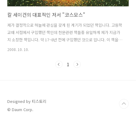
칼 세이건의 대표적인 저서 "코스모스"
제가 결정적으로 하늘에 관심을 갖게 된 계기가 되었던 책입니다. 고등학
교때 서점에서 구입했던 책인데 천문관련 책들중 유일하게 제가 지금가
지 소장한 책입니다. 약 17~8년 전에 구입했던 것으로 압니다. 이 책을
구입후 몇 날 밤을 새워가며 끝까지 읽었던 기억이 있습니다. 이 책이 출
2008. 10. 10.
간된지는 27년이 되었습니다. 이 책은 태양계의 행성과 행성탐사, 우주
의 탄생과 진화, 인류의 미래와 인류가 살아남아야만 하는 이유와 우주로
1
가야하는 이유등 우주 전반에 관한 이야기와 인류에 대해 이야기 하고 있
습니다. 칼 세이건은 이책의 끝에서 당시 냉전시대에 동서가 전쟁을 대비
한 막대한 군사비용을 투입하고 있을때 이것을 인류와 우주개발로 돌려
야 한다고 이야기 하고 있습니다. 2008.10.10 최초 작성 코스모스의 마
지막 ..
Designed by 티스토리
© Daum Corp.