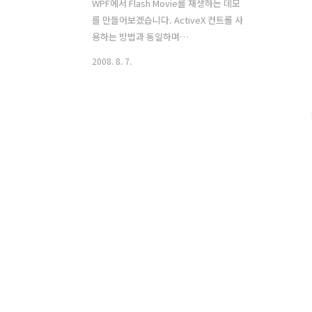
WPF에서 Flash Movie를 재생하는 데모
를 만들어보겠습니다. ActiveX 컨트롤 사
용하는 방법과 동일하며
AxInterop.ShockwaveFlashObjects.dll
2008. 8. 7.
이 필요합니다. dll이 로컬에 존재한다면
참조에 추가하면 되고 없으면 여기에서
다운로드 받으시면 됩니다.
AxInterop.ShockwaveFlashObjects.dll
이 추가되었습니다. 로컬에 있는 Flash
Movie를 가져와 WPF에서 재생을 합니
다. xaml code cs code using
System.Windows; using
System.Windows.Forms.Integration;
using AxShockwaveFlashObjects;
namespace WPFControlSwf { public
partial c..