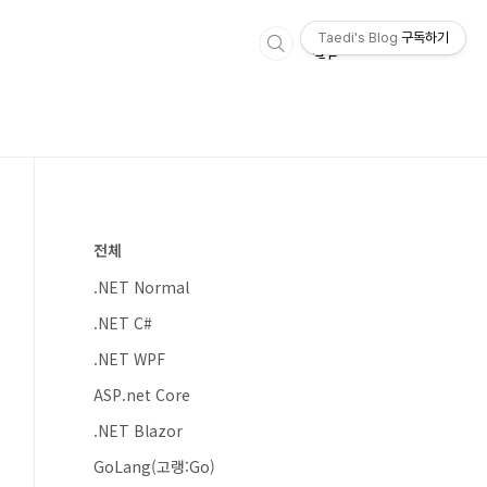
Taedi's Blog
구독하기
전체
.NET Normal
.NET C#
.NET WPF
ASP.net Core
.NET Blazor
GoLang(고랭:Go)