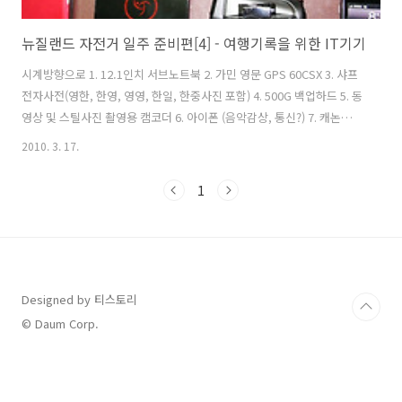
뉴질랜드 자전거 일주 준비편[4] - 여행기록을 위한 IT기기
시계방향으로 1. 12.1인치 서브노트북 2. 가민 영문 GPS 60CSX 3. 샤프
전자사전(영한, 한영, 영영, 한일, 한중사진 포함) 4. 500G 백업하드 5. 동
영상 및 스틸사진 촬영용 캠코더 6. 아이폰 (음악감상, 통신?) 7. 캐논
EOS 400D 카메라(사진 미첨부) 자전거 여행의 모든 기록들을 책임질 IT
2010. 3. 17.
기기들입니다. 여행 다녀와서 책 한권 낼까 생각중입니다. 특히 GPS는
좋은 분과 거래도 했고 현장에서 1시간에 걸쳐서 교육? 비슷하게 설명도
1
해주셨습니다. 뉴질랜드 거쳐서 세계일주 시작해도 될 정도로 모든 장비
구성이 끝났습니다. 당장 세계일주 떠나고 싶은 마음은 굴뚝같지만... 다
녀와서 다음 여행에 필요한 것들에 대한 개선점을 찾는 여행으로 삼으려
합니다.
Designed by 티스토리
© Daum Corp.