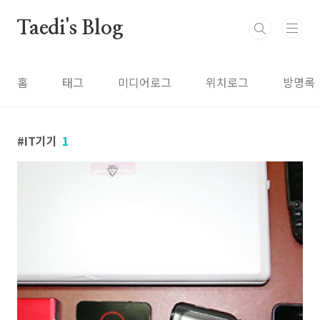
본문 바로가기
Taedi's Blog
홈
태그
미디어로그
위치로그
방명록
IT기기
1