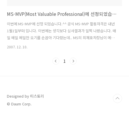
MS-MVP(Most Valuable Professional)에 선정되었습니다.
이번에 MS-MVP에 선정 되었습니다.^^ 공식 MS-MVP 활동자격은 내년
1월1일부터 입니다. 이번에는 생각보다 심사결과가 일찍 나왔습니다. 매
일 매일 메일만 오기를 손꼽아 기다렸는데.. MS의 최재호차장님이 메일
을 주셨습니다. 다행이도 좋은 소식이 전해져... 저에게는 올해 최고의 기
2007. 12. 10.
쁨인것 같습니다. 그간 1년여동안... 준비해온 결과가 좋은 결실을 맺으
니... 참으로 꿈만 같습니다. 처음부터 MVP가 되기 위한 계획은 없었지
1
만... 차츰 온라인 활동을 하면서... 제가 포스팅 한 글이 늘어나고... 그
와중에 욕심이 생겼습니다. 정말 내년부터는 MVP란 이름에... 걸맞게...
지금보다도 최선을 다해 열심히 노력하고 공부하는 개발자가 되려고 합
니다. 그간 제가 MVP가 되기까지 도와주신 모든분들께..
Designed by 티스토리
© Daum Corp.