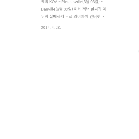
퀘백 KOA ~ Plessisville(8월 08일) ~
Danville(8월 09일) 어제 저녁 날씨가 어
두워 질때까지 무료 와이파이 인터넷 하
다가 모기가 많아서 텐트 안으로 들어갔
2014. 4. 28.
다. 날씨 예보를 모르는 상태에서 하늘만
보고 텐트를 지붕이 있는 곳으로 옮길지
결정하기가 쉽지 않았다. 혹시나 하는 마
음에 텐트를 끌어다 지붕 밑으로 끌어다
놓고 안에 들어가서 잠을 청했다. 여지없
이 새벽이 될때까지 비가 왔고 아침에는
비가 오락가락 했다. 하늘에는 여전히 짙
게 드리운 검은 먹구름이 언제고 비가 쏟
아질 기세다. 텐트를 걷지 않고 식사를 했
는데 옆에 있던 텐트에서 지붕아래 테이
블에서 식사를 하려는지 준비를 하고 있
었다. 신례가 되지 않게 텐트를 한쪽 구석
으로 밀어 넣고 다른 분들이 식사를 할 수
있도록 했다...