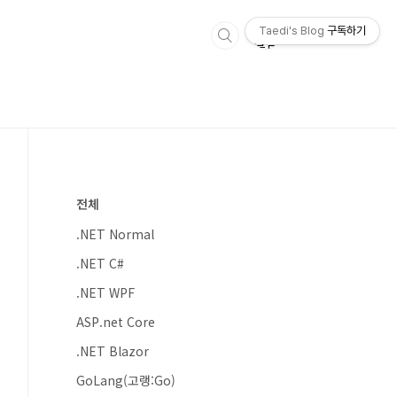
Taedi's Blog
구독하기
전체
.NET Normal
.NET C#
.NET WPF
ASP.net Core
.NET Blazor
GoLang(고랭:Go)