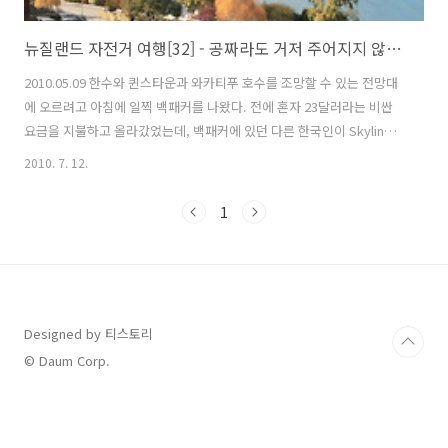
뉴질랜드 자전거 여행[32] - 공짜라도 거저 주어지지 않는다.
2010.05.09 한수와 퀸스타운과 와카티푸 호수를 조망할 수 있는 전망대
에 오르려고 아침에 일찍 백패커를 나왔다. 전에 혼자 23달러라는 비싼
요금을 지불하고 올라갔었는데, 백패커에 있던 다른 한국인이 Skyline
곤돌라를 타고 올라가지 않고 걸어서 올라가는 방법이 있고, 곤돌라 옆에
2010. 7. 12.
올라가는 코스가 있다고 해서 그쪽을 수소문 해서 찾아갔다. 맨 처음 곤
돌라 근처까지 갔다가 행인에게 들은 이야기만 듣고 엄한곳으로 갔고 다
1
시 방향을 틀어 처음출발 했던 곳으로 되돌아가서 한시간 만에 겨우 입구
를 찾을 수 있었다. 다행히 안내표지판이 있어 쉽게 찾을 수 있었다. 아무
리 급하다고 해서 무턱대고 지나가는 사람 들이 알려주는 정보를 믿다간
큰코를 다칠 수 있다.^^ 그나마 산길이 잘 정리되어 있어 오르기는 쉬..
Designed by 티스토리
© Daum Corp.