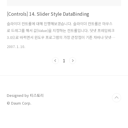
[Controls] 14. Slider Style DataBinding
슬라이더 컨트롤에 대해 진행해보겠습니다. 슬라이더 컨트롤은 마우스
로 드레그를 해서 값(Value)을 지정하는 컨트롤입니다. 닷넷 프레임워크
3.0으로 바뀌면서 윈도우 프로그램의 가장 큰장점이 기존 자바나 닷넷 웹
프로그래밍을 해보셨던 분은 알겠지만 태그와 프로그램 코드의 분리라
2007. 1. 10.
는 장점이 있습니다. HTML 부분에는 웹페이지의 디자인과 스타일을 정
의 하고 프로그램코드(비하인드 코드)에는 프로그램 로직에 관련된 코딩
1
만 해주면 되는것이였습니다. 닷넷 프레임워크3.0의 윈도우 프로그래밍
에서도 그러한 장점을 살려 컨트롤의 속성과 스타일을 전역(Global)으로
만들어서 여러가지의 스타일을 만들어서 웹페이지의 스킨처럼 쉽게 변
경할수 있다는 장점이 있습니다. 그림 1. 슬러이더 예제 그림 2.솔루션 탐
색기 보는것 처럼..
Designed by 티스토리
© Daum Corp.