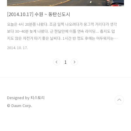
[2014.10.17] 수원 ~ 동탄신도시
오늘은 4시 20분쯤 나왔다. 조금 일찍 나오려다가 뭉그적 거리다가 생각
보다 30~40분 늦게 나왔다. 근 한달만에 이틀 연속 라이딩... 춥지도 덥
지도 않은 자전거 타기 좋은 날씨다. 1시간 반 정도 후에는 어두워지는데
조금더 일찍 나올걸 그랬다. 여름같으면 조금 늦게 나와도 해가 기니까
2014. 10. 17.
괜찮은데 지금은 10월 중순이다. 6시 전후로 해가 떨어진다. 박지성로와
동탄원천로가 만나는 곳인데 평소 같으면 왼쪽 인도로 갔겠지만 오늘은
1
농로를 따라서 가보기로 했다. 봉영로 밑 굴다리 영통로 방향이 빅마켓과
삼성반도체 화성사업장 가는 길이라 평소에도 많이 막히는 곳이다. 좁은
인도에 자전거 도로까지 만들어 놨으니 라이딩하면서 긴장을 해야 한다.
간혹 오토바이가 인도로 오가는 경우도 있고 잡스러운 물건들에 아이들
이..
Designed by 티스토리
© Daum Corp.