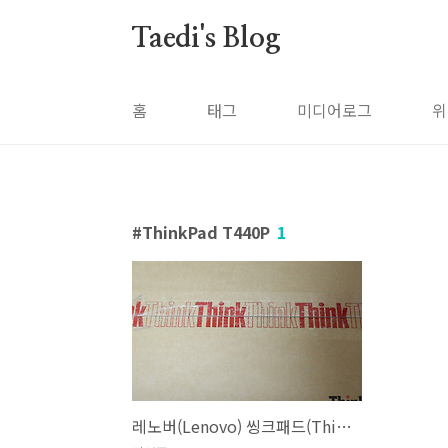
본문 바로가기
Taedi's Blog
홈
태그
미디어로그
위
ThinkPad T440P
1
레노버(Lenovo) 씽크패드(ThinkPad) T440P 개봉기