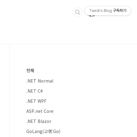
Taedi's Blog
구독하기
전체
.NET Normal
.NET C#
.NET WPF
ASP.net Core
.NET Blazor
GoLang(고랭:Go)