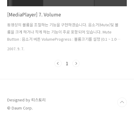
[MediaPlayer] 7. Volume
동영상의 볼륨을 조절하는 기능을 구현하겠습니다. 음소거(Mute)및 볼
륨을 크게 하거나 작게 하는 기능이 주로 포함되어 있습니다. Mute
Button : 음소거 버튼 VolumeProgress : 볼륨크기를 설정 (0.1 ~ 1.0)
VolumeDuration : 볼륨크기의 범위 xaml 코드가 약간 깁니다.^_^;;
2007. 9. 7.
MuteButton_MouseLeftButtonDown 이벤트는 음을 키고 끄는 기능
을 합니다. VolumeDuration_MouseLeftButtonDown,
1
VolumeProgress_MouseLeftButtonDown 두 이벤트는 마우스 클릭
한 위치의 좌표값을 계산하여 0.1~1.0까지 볼륨을 조절합니다. pt는 마
우스의 X 좌표값이고 이것을 VolumeDuration의 Width값..
Designed by 티스토리
© Daum Corp.