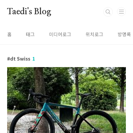
본문 바로가기
Taedi's Blog
홈
태그
미디어로그
위치로그
방명록
dt Swiss
1