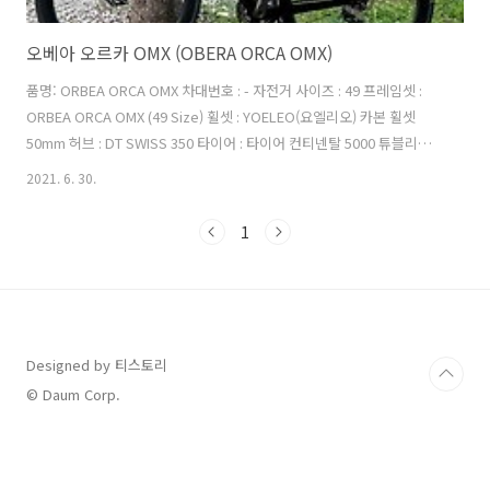
오베아 오르카 OMX (OBERA ORCA OMX)
품명: ORBEA ORCA OMX 차대번호 : - 자전거 사이즈 : 49 프레임셋 :
ORBEA ORCA OMX (49 Size) 휠셋 : YOELEO(요엘리오) 카본 휠셋
50mm 허브 : DT SWISS 350 타이어 : 타이어 컨티넨탈 5000 튜블리스
(앞 : 25C / 뒤 : 28C) 구동계 : SRAM RED ETAP AXS 12단 (쿼크파워미터
2021. 6. 30.
포함) 페달 : 스피드 플레이 저로 워커블 (평페달 변환 가능) 핸들 :
Simano PRO Vibe Carbon Handlbar (400mm) 스템 : Orbea ICR -8º
1
100mm (90cm 교체 예정) 안장 : 스페셜라이즈드 파워 안장 143mm (카
본) 바테잎 : 레더 터치 퓨전 투톤 바테이프 (블랙) 원했던 조합 : 드롭바 +
올라운드 ..
Designed by 티스토리
© Daum Corp.