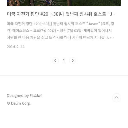
미국 자전거 횡단 #20 [~38일] 첫번째 웜샤워 호스트 "Jason" (요크, 링컨)
미국 자전거 횡단 #20 [~38일] 첫번째 웜샤워 호스트 "Jason" (요크, 링
컨) 헤이스팅스 ~ 요크(7월 02일) ~ 링컨(7월 03일) 새벽같이 일어나서
샤워를 한 다음 계란을 삶고 또 식사를 하니 시간이 빠르게 지나갔다. 새
벽 5시가 안된 시간에 깨기는 처음인데 아침 공기가 상쾌하다. 어김없이
2014. 2. 14.
오늘도 완전무장하고 떠난다. 어제 텐트 앞서 처 있던 텐트였는데 나처럼
놀러온줄 알았다. 한참후에나 차 한대가 와서 텐트 앞에 주차를 하는 소
1
리가 텐트 안으로 들려와서 확인해보니 여행객은 아닌듯 보였고 이곳에
서 텐트 치고 생활하는 사람으로 보였다. 어제는 인사를 못해서 혹시라도
아침에 보게 되면 인사를 하려 했는데 차도 없고 인기척도 없는 것을 보
니 어디 나간것 같았다. 내일은 링컨(Lincoln)에 ..
Designed by 티스토리
© Daum Corp.