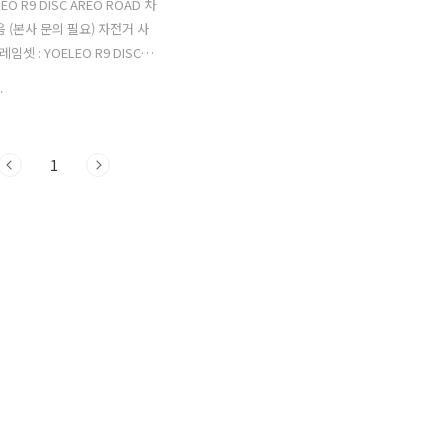
EO R9 DISC AREO ROAD 차
음 (본사 문의 필요) 자전거 사
레임셋 : YOELEO R9 DISC
AD 카본 (52사이즈) 휠셋 :
.
요엘리오) 카본 휠셋 50mm /
WISS 350 / 타이어 컨티넨탈
리스 구동계 : SRAM RED
1
S 12단 (쿼크파워미터 포함) 페
드 플레이 저로 워커블 (평페달
Deda VINCI DNA handlebar
: Deda VINCI DNA Stem 안
셜라이즈드 파워 안장 143mm
잎 : 레더 터치 퓨전 투톤 바테
트 TCR 타다가 큰맘 먹고 조
생 안고 갈 예정