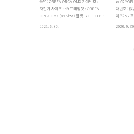
품명: ORBEA ORCA OMX 차대번호 : -
품명: YOEL
자전거 사이즈 : 49 프레임셋 : ORBEA
대번호: 없
ORCA OMX (49 Size) 휠셋 : YOELEO(요
이즈: 52 프
엘리오) 카본 휠셋 50mm 허브 : DT
AREO RO
2021. 6. 30.
2020. 9. 30
SWISS 350 타이어 : 타이어 컨티넨탈
YOELEO(
5000 튜블리스 (앞 : 25C / 뒤 : 28C) 구동
허브 DT S
계 : SRAM RED ETAP AXS 12단 (쿼크파
5000 튜블
워미터 포함) 페달 : 스피드 플레이 저로
ETAP AX
워커블 (평페달 변환 가능) 핸들 : Simano
달 : 스피
PRO Vibe Carbon Handlbar (400mm)
변환 핸들 : 
스템 : Orbea ICR -8º 100mm (90cm 교
(카본) 스템 
체 예정) 안장 : 스페셜라이즈드 파워 안장
장 : 스페
143mm (카본) 바테잎 : 레더 터치 퓨전
(카본) 바테
투톤 바테이프 (블랙) 원했던 조합 : 드롭
이프 자이언
바 + 올라운드 ..
립.... 평