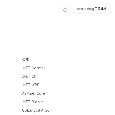
Taedi's Blog
구독하기
전체
.NET Normal
.NET C#
.NET WPF
ASP.net Core
.NET Blazor
GoLang(고랭:Go)