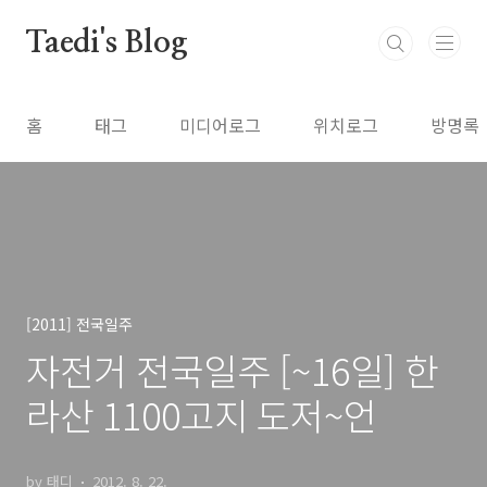
본문 바로가기
Taedi's Blog
홈
태그
미디어로그
위치로그
방명록
[2011] 전국일주
자전거 전국일주 [~16일] 한
라산 1100고지 도저~언
by 태디
2012. 8. 22.