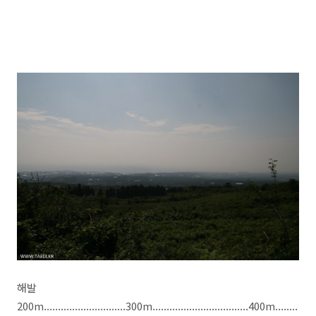
해발
200m.............................300m..................................400m........