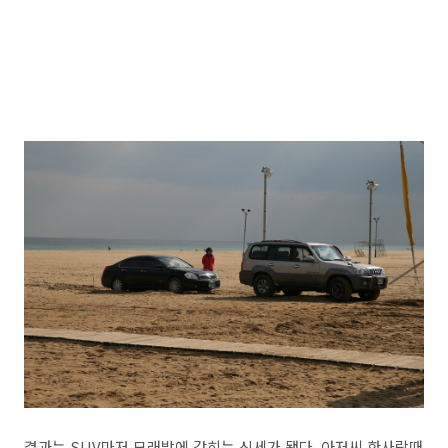
결과는 SUV마저 모래밭에 갇히는 신세가 됐다. 아저씨 한사람때