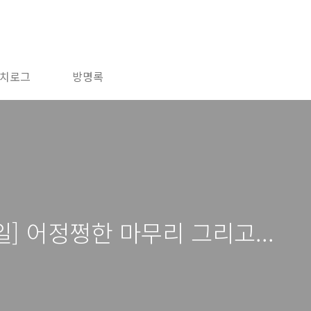
치로그
방명록
일] 어정쩡한 마무리 그리고...