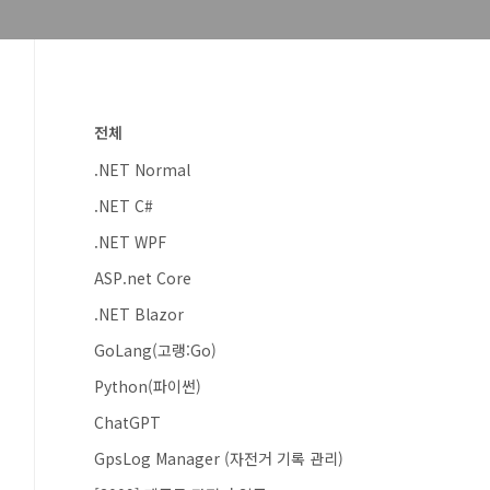
전체
.NET Normal
.NET C#
.NET WPF
ASP.net Core
.NET Blazor
GoLang(고랭:Go)
Python(파이썬)
ChatGPT
GpsLog Manager (자전거 기록 관리)