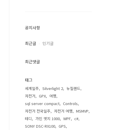
공지사항
최근글
인기글
최근댓글
태그
세계일주
Silverlight 2
뉴질랜드
자전거
GPX
여행
sql server compact
Controls
자전거 전국일주
자전거 여행
MSMVP
테디
가민 엣지 1000
WPF
c#
SONY DSC-RX100
GPS