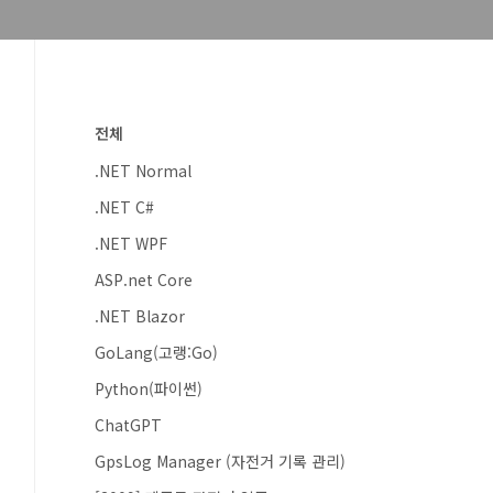
전체
.NET Normal
.NET C#
.NET WPF
ASP.net Core
.NET Blazor
GoLang(고랭:Go)
Python(파이썬)
ChatGPT
GpsLog Manager (자전거 기록 관리)