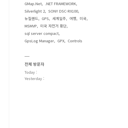
GMap.Net
.NET FRAMEWORK
Silverlight 2
SONY DSC-RX100
뉴질랜드
GPS
세계일주
여행
미국
MSMVP
미국 자전거 횡단
sql server compact
GpsLog Manager
GPX
Controls
전체 방문자
Today :
Yesterday :