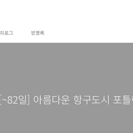
치로그
방명록
 [~82일] 아름다운 항구도시 포