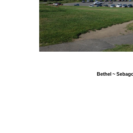
Bethel
~
Sebag