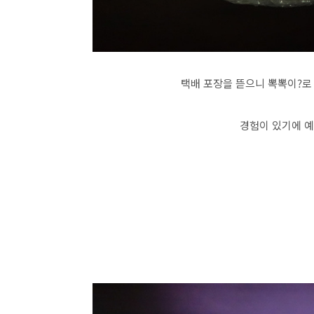
택배 포장을 뜯으니 뽁뽁이?로 
경험이 있기에 예