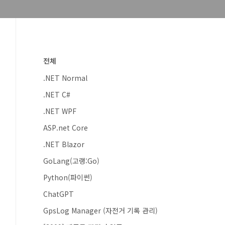
전체
.NET Normal
.NET C#
.NET WPF
ASP.net Core
.NET Blazor
GoLang(고랭:Go)
Python(파이썬)
ChatGPT
GpsLog Manager (자전거 기록 관리)