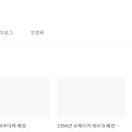
치로그
방명록
 하쿠다케 혜성
1994년 슈메이커 레비 9 혜성과 목성의 충돌