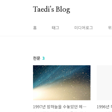
본문 바로가기
Taedi's Blog
홈
태그
미디어로그
위
천문
3
1997년 밤하늘을 수놓았던 헤일밥 혜성
1996년