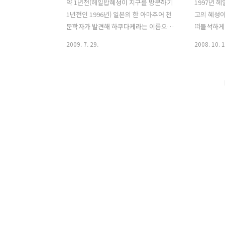
약 1년전(헤일밥혜성이 지구를 방문하기
1997년 
1년전인 1996년) 일본의 한 아마추어 천
고의 혜성이
문학자가 발견해 하쿠다케라는 이름으로
떠들석하게
명명되어 지구를 방문한 혜성이 있었습니
고 있을때쯤
2009. 7. 29.
2008. 10. 1
다. 별을 좋아하는 사람들은 1997년에 나
일본의 아
타나게될 헤일밥혜성을 기대하면서 있었
(Yuji Hy
던 즈음 하쿠다케 혜성의 출현으로 2년 연
었습니다. 
속으로 대우주쇼를 볼 수 있는 기쁨에 휩
길이가 헤
싸였습니다. 또 신문과 방송에서는 앞다
연이은 혜성
투어 기사를 내보내기 바빴고 하늘과 천
분을 감추지
체에 대해 관심이 없었던 사람들도 뉴스
성 역시 육
를 통해 한 번씩은 목성과 혜성이 충돌을
라는 소식에
한다거나 혜성이 지구를 방문한다는 소식
반일들도 
등을 접할 수 있었습니다. 저 또한 우주와
습니다. 1
천문현상에 대해 유독 관심이 많았던터라
목성간 충돌
매일 밤이면 하늘을 습관적으로 쳐다보기
없이 고조
일쑤였습니다. "오늘은 혜성이 어디쯤 지
사람들까지
나가고 있을까..." 하고 말입니다. 약 2..
경이나 천체