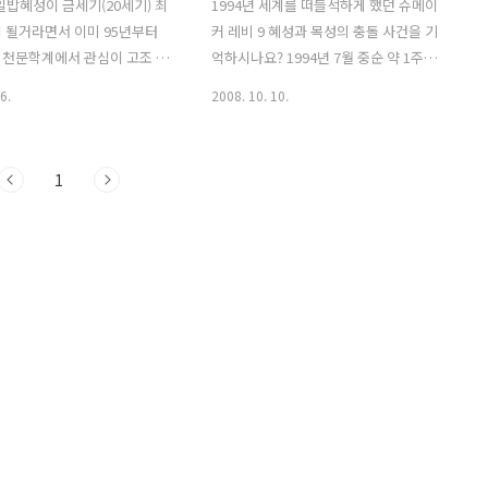
헤일밥혜성이 금세기(20세기) 최
1994년 세계를 떠들석하게 했던 슈메이
 될거라면서 이미 95년부터
커 레비 9 혜성과 목성의 충돌 사건을 기
 천문학계에서 관심이 고조 되
억하시나요? 1994년 7월 중순 약 1주일
 1996년 1월 하쿠다케 혜성이
간에 걸쳐 태양계에서 가장 큰 행성 목성
6.
2008. 10. 10.
마추어 천문학자 유지 하쿠다케
과 충돌하며 세계인을 흥분케 했던 우주
akutake)에 의하여 처음 발견되
대 사건이었습니다. 태양계에서 혜성과
이 혜성 또한 그 밝기와 꼬리의
목성의 충돌은 약 1,000년에 한번 있을가
1
일밥 혜성에 못지 않을거라면서
말까 하는 우주쇼라고 합니다. 그런 우주
의 출현 소식에 사람들은 흥
쇼를 내생에서 볼 수 있다는것이 얼마나
 못하였습니다. 하쿠다케 혜
큰 행운인지를 몰랐습니다. (1994년 슈메
안(肉眼)으로 관측할 수 있을거
이커 레비9 혜성과 목성의 살제 충돌영상
 하늘에 대한 지식이 없는 일
입니다.) 이 혜성은 1993년 3월 미국의 팔
무심코 하늘을 쳐다보게끔 하였
로마 천문대에서 슈메이커 부부와 레비에
994년 슈메이커 레비9 혜성과
의해 발견되었습니다. 혜성은 보통 태양
이후 우주에 대한 관심이 끝
에 가까우면서 코마(혜성의 핵)를 중심으
되면서 천문학에 관심이 없는
로 혜성에 잔존하는 얼음과 먼지들이 증
도 하늘을 관측하기 위한 쌍안
발하게 됩니다. 이것이 바로 우리가 보는
망원경 같은 천체관..
혜성의 꼬리라고 말합니다...