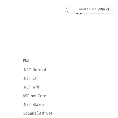
Taedi's Blog
구독하기
전체
.NET Normal
.NET C#
.NET WPF
ASP.net Core
.NET Blazor
GoLang(고랭:Go)