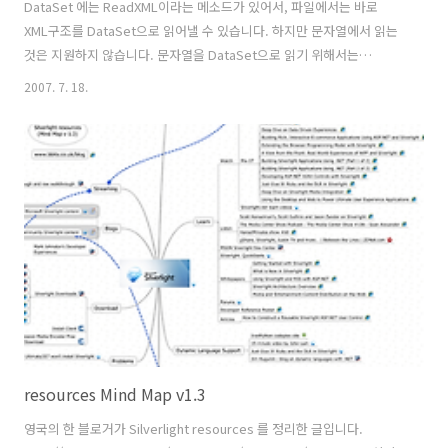
DataSet 에는 ReadXML이라는 메소드가 있어서, 파일에서는 바로
XML구조를 DataSet으로 읽어낼 수 있습니다. 하지만 문자열에서 읽는
것은 지원하지 않습니다. 문자열을 DataSet으로 읽기 위해서는
MemoryStream 객체를 사용해서 읽은 후에 가능합니다. //데이터셋 선
2007. 7. 18.
언 System.Data.DataSet dsXML = new DataSet(); //XML형태의 문
자열 string strXML = "ACCOUNT;^~!ENTITY;^~!APP0;^~!;^~!"; //문
자열을 MemoryStream객체를 사용해서 읽기
System.IO.MemoryStream streamXML = new
System.IO.MemoryStream(System.Text.Encoding.Default.Ge..
resources Mind Map v1.3
영국의 한 블로거가 Silverlight resources 를 정리한 글입니다.