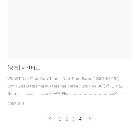
나오면서 끝나더군여
[공통] 시간비교
VB.NET Dim T1 as DateTime = DateTime.Parse(“2007-04-15“)
Dim T2 as DateTime = DateTime.Parse(“2007-04-30“) if T1 < t2
then ............................. 로직 구현 Else . ...............................로직 구현 End
if C# DateTime T1 = DateTime.Parse(“2007-04-15“) DateTime T2
2007. 5. 3.
= DateTime.Parse(“2007-04-30“) if( T1 < T2) { ............................. 로
직 구현 } else { ............................. 로직 구현 }
1
2
3
4