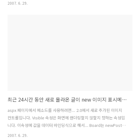
AS NMax FROM boards WHERE Board_id = @Board_id AND num
2007. 6. 29.
< @Num"; SqlCommand cmd = new SqlCommand(qry, con);
cmd.Parameters.AddWithValue("@Board_id", BOARD_ID);
cmd.Parameters.AddWithValue("@Num", SEQ); try {
con.Open(); SqlDataRea..
최근 24시간 동안 새로 올라온 글이 new 이미지 표시메소드
aspx 페이지에서 메소드를 사용하려면... 2.0에서 새로 추가된 이미지
컨트롤입니다. Visible 속성은 화면에 랜더링할지 않할지 정하는 속성입
니다. 이속성에 값을 데이터 바인딩식으로 해서... Board는 newPost()
메소드가 포함된 클래스입니다 . 2.0에서는 1.x버전때와는 달리 바인딩
2007. 6. 29.