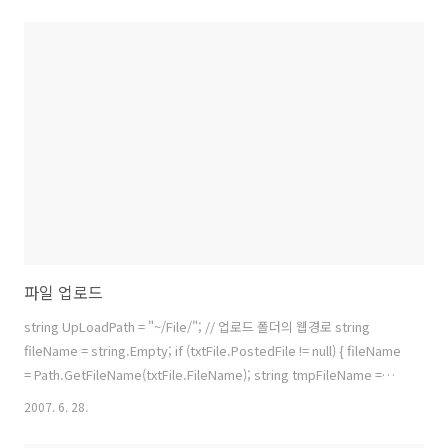
식이 아주 간단하고 쉬어졌습니다. 1.x : 2.0 : Eval("WriterDate").
aspx에서 호출할때는 모든 매개변수(파라미터) 데이터 타입은 오브젝트
(object) 형입니다. // Visible 속성의 value값을 true/false 값을 얻기
위해서는 // 항상 함수의 리턴형을 bool형으로 해야한다. public static
bool newPost(object objDate) { // obje..
파일 업로드
string UpLoadPath = "~/File/"; // 업로드 폴더의 웹경로 string
fileName = string.Empty; if (txtFile.PostedFile != null) { fileName
= Path.GetFileName(txtFile.FileName); string tmpFileName =
fileName; string savePath = Server.MapPath(UpLoadPath +
2007. 6. 28.
tmpFileName); int j = 0; while (File.Exists(savePath)) //파일중복체
크 { j++; tmpFileName =