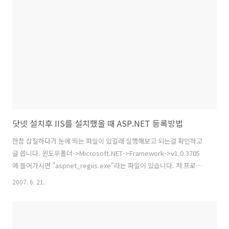
닷넷 설치후 IIS를 설치했을 때 ASP.NET 등록방법
한참 삽질하다가 눈에 띄는 파일이 있길래 실행해보고 되는걸 확인하고
글 씁니다. 윈도우폴더->Microsoft.NET->Framework->v1.0.3705
에 들어가시면 "aspnet_regiis.exe"라는 파일이 있습니다. 저 프로그
램이 iis에 ASP.NET를 등록하는 파일입니다. 그냥 실행하시면 안됩니
2007. 6. 21.
다. 뒤에 -i 옵션을 붙여주셔야 합니다. 저같은 경우는 명령 프롬프트로
들어가서 c:\~~~\v1.0.3705> aspnet_regiis -i 이렇게 해주었습니다.
실행시키면 Start installing ASP.NET (1.0.3705.288) 이 메세지에서 한
참 뜸을 들이더니 Finished installing ASP.NET (1.0.3705.288) 이렇게