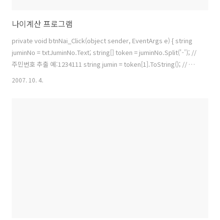
나이계산 프로그램
private void btnNai_Click(object sender, EventArgs e) { string
juminNo = txtJuminNo.Text; string[] token = juminNo.Split('-'); //
주민번호 추출 예:1234111 string jumin = token[1].ToString(); // 생
년월일 출력 : 281123 txtBirthDay.Text = token[0].ToString(); // 오
2007. 10. 4.
늘날짜 : 2007-10-10 txtNowDay.Text =
DateTime.Now.ToString("yyyy-MM-dd"); // 나이변수 // 생년월일
에서 태어난 연도 추출 int birth =
Convert.ToInt32(token[0].Substring(0, 2..