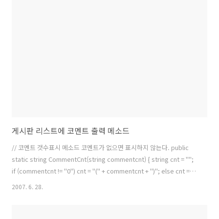
Path.GetFileNameWithoutExtension(fileName) + "(" +
j.ToString() + ")" + Path...
게시판 리스트에 코멘트 출력 메소드
// 코멘트 갯수표시 메소드 코멘트가 없으면 표시하지 않는다. public
static string CommentCnt(string commentcnt) { string cnt = "";
if (commentcnt != "0") cnt = "(" + commentcnt + ")"; else cnt =
""; return cnt; }
2007. 6. 28.