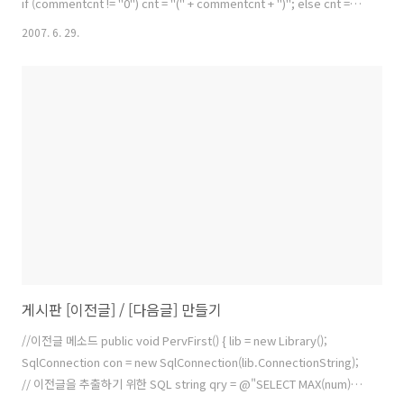
if (commentcnt != "0") cnt = "(" + commentcnt + ")"; else cnt =
""; return cnt; }
2007. 6. 29.
게시판 [이전글] / [다음글] 만들기
//이전글 메소드 public void PervFirst() { lib = new Library();
SqlConnection con = new SqlConnection(lib.ConnectionString);
// 이전글을 추출하기 위한 SQL string qry = @"SELECT MAX(num)